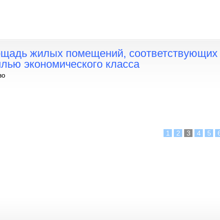
щадь жилых помещений, соответствующих
илью экономического класса
во
1
2
3
4
5