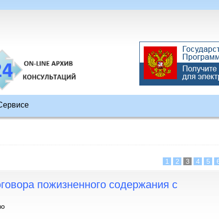
Сервисе
1
2
3
4
5
оговора пожизненного содержания с
во