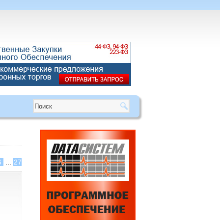
6
...
27