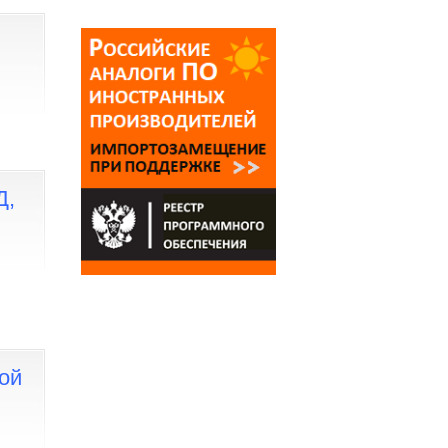
Д,
ой