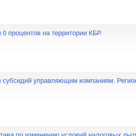
 0 процентов на территории КБР.
я субсидий управляющим компаниям. Регио
тива по изменению условий налоговых льго