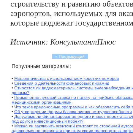
строительству и развитию объекто
аэропортов, используемых для оказ
которые подлежат государственно
Источник: КонсультантПлюс
« Предыдущий
Популяные материалы:
•
Мошенничества с использованием коротких номеров
•
Сведения о деятельности финансовых пирамид
•
Относятся ли видеоматериалы системы видеонаблюдения 
данным?
•
Применение нулевой ставки по налогу на прибыль образов
медицинскими организациями
•
Что такое вредоносные программы и как обезопасить себя 
•
Об утверждении формы бланка листка нетрудоспособности
•
Допустимо ли финансирование одного инвест. проекта за с
под другой инвестиционный проект?
•
Можно ли заключить агентский контракт со сторонней аутс
одновременно привлекая при этом своих транспортных парт