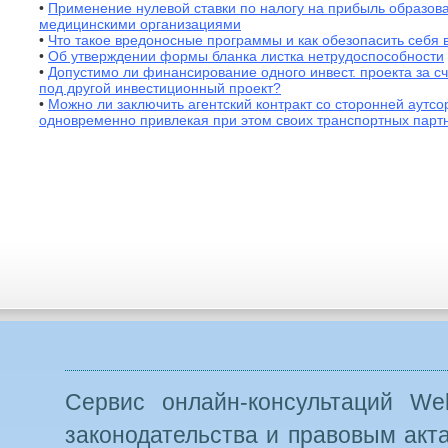
•
Применение нулевой ставки по налогу на прибыль образов
медицинскими организациями
•
Что такое вредоносные программы и как обезопасить себя 
•
Об утверждении формы бланка листка нетрудоспособности
•
Допустимо ли финансирование одного инвест. проекта за с
под другой инвестиционный проект?
•
Можно ли заключить агентский контракт со сторонней аутс
одновременно привлекая при этом своих транспортных парт
Сервис онлайн-консультаций Web
законодательства и правовым акт