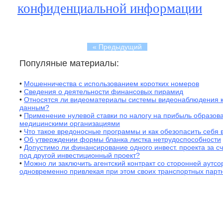
конфиденциальной информации
« Предыдущий
Популяные материалы:
•
Мошенничества с использованием коротких номеров
•
Сведения о деятельности финансовых пирамид
•
Относятся ли видеоматериалы системы видеонаблюдения 
данным?
•
Применение нулевой ставки по налогу на прибыль образов
медицинскими организациями
•
Что такое вредоносные программы и как обезопасить себя 
•
Об утверждении формы бланка листка нетрудоспособности
•
Допустимо ли финансирование одного инвест. проекта за с
под другой инвестиционный проект?
•
Можно ли заключить агентский контракт со сторонней аутс
одновременно привлекая при этом своих транспортных парт